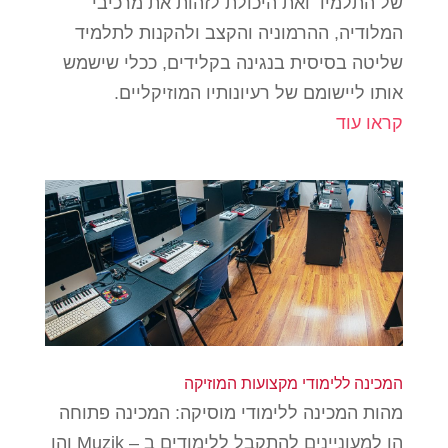
של התלמיד ואת היכולת לזהות את מרכיבי
המלודיה, ההרמוניה והקצב ולהקנות לתלמיד
שליטה בסיסית בנגינה בקלידים, ככלי שישמש
אותו ליישומם של רעיונותיו המוזיקליים.
קראו עוד
המכינה ללימודי מקצועות המוזיקה
מהות המכינה ללימודי מוסיקה: המכינה פתוחה
הן למעוניינים להתקבל ללימודים ב – Muzik והן