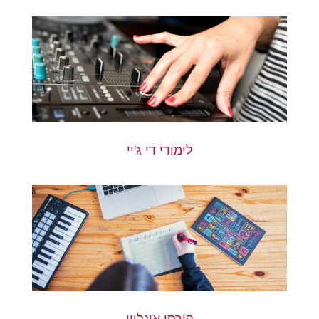
לימודי די ג'יי
קורסי אונליין