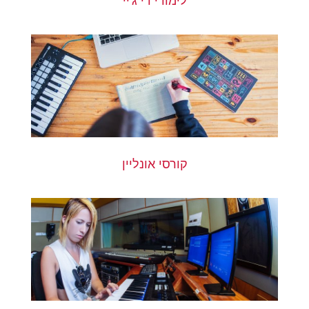
לימודי די ג'יי
קורסי אונליין