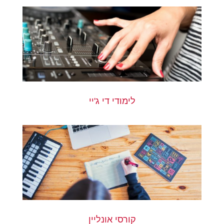
לימודי די ג'יי
קורסי אונליין