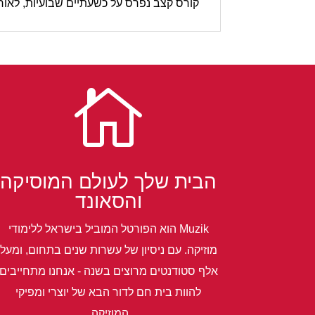
קורס קצב נפרס על כשעתיים שבועיות, לאורך 13 שבועות. התלמיד נדרש לתרגול החומר הנלמד בין שיעור לש

הבית שלך לעולם המוסיקה
והסאונד
Muzik הוא הפורטל המוביל בישראל ללימודי
מוזיקה. עם ניסיון של עשרות שנים בתחום, ומעל
אלף סטודנטים מרוצים בשנה - אנחנו מתחייבים
להוות בית חם לדור הבא של יוצרי ומפיקי
המוזיקה.