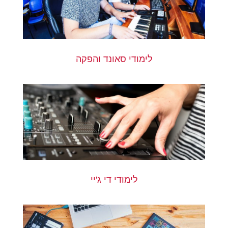
לימודי סאונד והפקה
לימודי די ג'יי