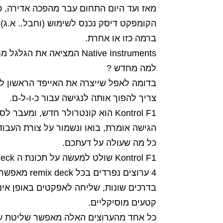
מאז ועד היום התחום עבר מהפכה אדירה, כ
הקומפקט דיסק נכנס לשימוש (וחבל.. א.ג),
ברמה כזו או אחרת.
Native Instruments המציאה את הגלגל מחדש.
למה מחדש ?
צריך להפוך אותה לנגישה עבור כ-ו-ל-ם.
Kontrol F1 הוא קונטרולר חדש, ומעבר לסקס אפיל הצבעוני שלו, הוא מספק יכולות הפקה בזמן אמת עבור הדיג'יי.
הגישה אומרת, בואו ונשמור על צורת העב
כל מה שעולה על דעתכם.
Kontrol F1 שולט למעשה על תכונת ה Remix Deck החדשה בטרקטור, ומאפשרת זרימת עבודה אבלטונית מאוד.
4 ערוצים נ
בדרכים שונות, שליחה לאפקטים באופן אינדיב
קטעים מוסיקליים.
כל אחד מהערוצים האלה מאפשר שליטת עוצ