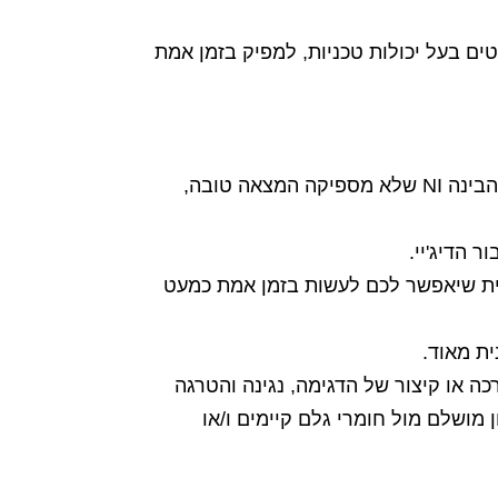
ים בעל יכולות טכניות, למפיק בזמן אמת
בדומה לאפל שייצרה את האייפד הראשון לפני כ3 שנים למרות שהעולם ידע טאבלטים כבר עשור קודם, הבינה NI שלא מספיקה המצאה טובה,
חית שיאפשר לכם לעשות בזמן אמת כמעט
ה צליל, הארכה או קיצור של הדגימה, נגינה והטרגה
ן מושלם מול חומרי גלם קיימים ו/או