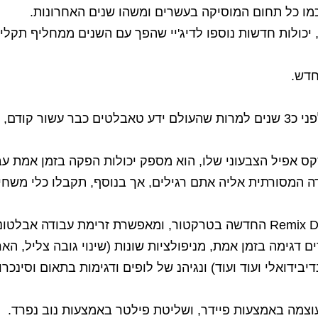
מו כל תחום המוסיקה בעשרים ומשהו שנים האחרונות.
 יכולות חדשות נוספו לדיג'יי שהפך עם השנים ממחליף תקליט
ודה המסורתית אליה אתם רגילים, אך בנוסף, תקבלו כלי מש
פרדים בכל remix deck מאפשרים דגימה בזמן אמת, מניפולציות שונות (שינוי גוב
ידואלי ועוד ועוד) ונגיהנ של לופים ודגימות בתאום וסינכרו
מה באמצעות פיידר, ושליטת פילטר באמצעות נוב נפרד.