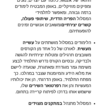
התואר של Muzik, כלומר עם יוצרים, נגנים
ומפיקים מוזיקליים, באופן המבטיח לימודים
ברמה גבוהה, ומאפשר לתלמידי
המסלול
הפריה הדדית, שיתופי פעולה,
קשרים יצירתיים
ומשאבים אנושיים זמינים
להופעותיהם.
הלימודים במסלול מושתתים על
עשייה
מעשית
. לאורכו של כל אחד מן הקורסים
משובצים תרגילים ומטלות יצירתיות להגשה
ולבדיקה, ובסיום הקורס נדרש התלמיד לבצע
משימת גמר מוגדרת ומאתגרת, שנועדה ליישם
את מלוא הידע והמיומנות שצבר במהלכו. כך
מפתח התלמיד, באופן הדרגתי, הן את יכולותיו
המעשיות והן את
רפרטואר השירים
שלו,
שישמש אותו בדרכו לפיתוח קריירה בתחום.
המסלול מתנהל
במתקנים מצוידים