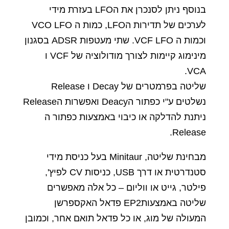
בנוסף ניתן לסנכרן את הLFO בעזרת מידי
לערכים של תדירות הLFO, כמות ה VCO LFO
וכמות ה VCF LFO. שתי מעטפות ADSR בסגנון
מינימוג קיימות לצורך מודולוציה של VCF ו
VCA.
שליטה בפרמטרים של Decay ו Release
נשלטים ע"י כפתור הDeacy ואפשרות הRelease
ניתנת להדלקה או כיבוי באמצעות כפתור ה
Release.
מבחינת שליטה, Minitaur בעל כניסת מידי
סטנדרטית או דרך USB, כניסות CV לפיץ',
פילטר, גייט או ווליום – כל אלה מאפשרים
שליטה באמצעותEP2 פדאל האקספרשן
המעולה של מוג, או כל פדאל תואם אחר, וכמובן