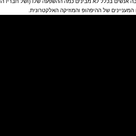
בה אנשים בכלל לא מבינים כמה ההשפעה שלו (ושל חבריו הרב
המעניינים של ההיפהופ והמוזיקה האלקטרונית.