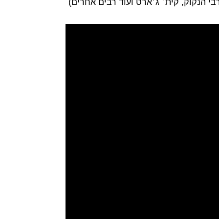
י הנקוק, קית׳ ג׳ארט ועוד רבים אחרים)