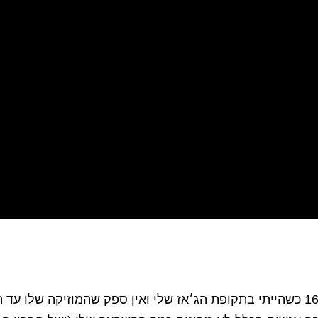
האחד והיחיד. שמעתי אותו לראשונה בגיל 16 כשהייתי בתקופת הג׳אז שלי ואין ספק שה